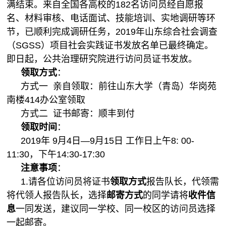
满结束。来自全国各高校的182名访问员经自愿报
名、材料审核、电话面试、技能培训、实地调研等环
节，已顺利完成调研任务，2019年山东综合社会调查
（SGSS）项目社会实践证书发放名单已最终确定。
即日起，公共治理研究院进行访问员证书发放。
领取方式
：
方式一 亲自领取：前往山东大学（青岛）华岗苑
南楼414办公室领取
方式二 证书邮寄：顺丰到付
领取时间
：
2019年 9月4日—9月15日 工作日上午8: 00-
11:30，下午14:30-17:30
注意事项
：
1.请各位访问员将证书
领取方式
报告队长，代领需
将代领人报告队长，选择
邮寄方式
的同学请将
收件信
息
一同发送，建议同一学校、同一校区的访问员选择
一起邮寄。