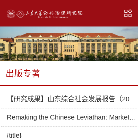
出版专著
【研究成果】山东综合社会发展报告（2017-2018年度）（山东大学出版社，2019）.
Remaking the Chinese Leviathan: Market Transition, Political Leadership, and Economic Governance in China (Stanford University Press, 2004).
{title}