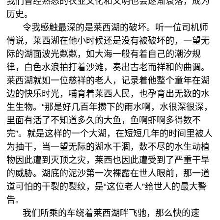
我们曾经熟悉的农业文化和文明也会逐渐衰落，成为
历史。
令我感触最深的是莱西湖的破坏。听一位司机师
傅说，莱西湖在他小时候还是没有被破坏的，一望无
际的湖面波光粼粼，如大海一般有着自己的潮汐规
律，白色水浪拍打着沙滩，奏出古老而祥和的曲调。
莱西湖就如一位慈祥的老人，记录着他整个童年在湖
边的快乐时光，哺育着莱西人民，也孕育出无数的水
生生物。“那是好几百年攒下的雨水啊，水很深很深，
里面有活了不知道多久的大鱼，鱼啊虾啊多得数不
完”。就是这样的一个大湖，在短短几年的时间里被人
为抽干，当一望无际的湖水干涸，数不尽的水生动植
物因此遭到灭顶之灾，莱西也因此遭受到了严重干旱
的威胁。湖底的泥沙第一次裸露在世人眼前，那一道
道可怕的干裂的裂纹，是“这位老人”给世人的最大警
告。
我们所乘的车绕着莱西湖畔飞驰，那么快的速