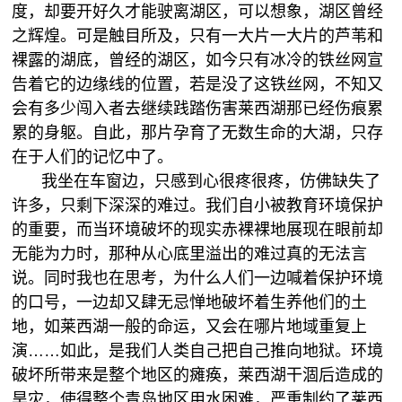
度，却要开好久才能驶离湖区，可以想象，湖区曾经
之辉煌。可是触目所及，只有一大片一大片的芦苇和
裸露的湖底，曾经的湖区，如今只有冰冷的铁丝网宣
告着它的边缘线的位置，若是没了这铁丝网，不知又
会有多少闯入者去继续践踏伤害莱西湖那已经伤痕累
累的身躯。自此，那片孕育了无数生命的大湖，只存
在于人们的记忆中了。
我坐在车窗边，只感到心很疼很疼，仿佛缺失了
许多，只剩下深深的难过。我们自小被教育环境保护
的重要，而当环境破坏的现实赤裸裸地展现在眼前却
无能为力时，那种从心底里溢出的难过真的无法言
说。同时我也在思考，为什么人们一边喊着保护环境
的口号，一边却又肆无忌惮地破坏着生养他们的土
地，如莱西湖一般的命运，又会在哪片地域重复上
演……如此，是我们人类自己把自己推向地狱。环境
破坏所带来是整个地区的瘫痪，莱西湖干涸后造成的
旱灾，使得整个青岛地区用水困难，严重制约了莱西