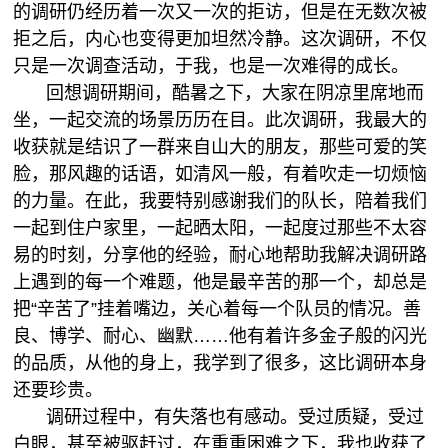
的调研仍经历着一次又一次的拒访，但是在无数次被
拒之后，内心也变得更加坦然冷静。这次调研，不仅
只是一次调查活动，于我，也是一次难得的成长。
回想调研期间，酷暑之下，大家在阴凉里席地而
坐，一起交流的场景历历在目。此次调研，我最大的
收获就是结识了一群来自山大的朋友，那些可爱的笑
脸，那风趣的话语，如清风一般，有着吹走一切烦恼
的力量。在此，我要特别感谢我们的队长，陪着我们
一起到住户家里，一起晒太阳，一起度过那些不太容
易的时刻，分享他的经验，耐心地帮助我解决调研路
上遇到的每一个难题，他是最辛苦的那一个，却总是
把“辛苦了”挂着嘴边，关心着每一个队员的情况。善
良、博学、耐心、幽默……他有着许多金子般的闪光
的品质，从他的身上，我学到了很多，这比调研本身
还要珍贵。
调研过程中，有失落也有感动。受过质疑，受过
白眼，甚至被驱赶过，在重重困难之下，我也收获了