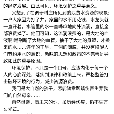
的经济发展。由此可见，环境保护之重要意义。
又想到了在调研村庄所见到的浪费水资源的现象:
一户人家因为打了井，家里的水不用花钱，水龙头就
一直开着，水管里的水一直哗哗地向外流淌，直接全
部浪费掉了。他们可知，这流淌浪费的，是大地的血
液啊!是割断了大地的血管，抽干了大地的身躯，才换
来的水……连年的干旱、干涸的湖底，并没有唤醒人
们节约用水的意识，愚昧的思想和政策的不完善是导
致如此的重要原因。
环境保护，不只是一个口号，应该内化于每一个
人的心底深处，落实到法律和政策上来，严格监管打
击破坏环境的行为，减少资源浪费。
我们是大自然的孩子，怎能随意践踏伤害生养我
们的自然母亲……
自然母亲，愿未来的你，虽历经伤痕，仍不失万
丈光芒。