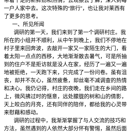
带着十足的新鲜劲和热情，去观察去了解，深入到每
一户人家中去。这次特殊的“旅行”，也让我对莱西有
了更多的思考。
一、所见所闻
调研的第一天，我们来到了第一个调研村庄。我
所在的小组并不顺利，从中午到晚上，我们不停地在
村子里来回奔波，去敲开一家又一家陌生的大门，看
着太阳一点点的西移，大地渐渐散去暑气，可是所抽
到的住户不是拒访就是没人在家，经历了一遍又一遍
地被拒绝，一天跑下来，只完成了一份问卷。虽有沮
丧，却并不灰心，虽然疲惫，却丝毫不减调查的热情
和决心。我仍记得，村庄的夜晚，我们走在乡间的路
上，微风拂过时的惬意，远处朦胧的树和山的倩影，
天上皎白的月亮，还有同伴的陪伴，都给我的心灵带
来慰藉和感动。
调研的过程中，我渐渐掌握了与人交流的技巧和
方法，虽然遇到的人依然大部分怀有警惕，虽然后面